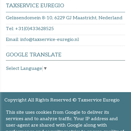
TAXSERVICE EUREGIO
Gelissendomein 8-10, 6229 GJ Maastricht, Nederland​​​​​​​
Tel:
+31(0)433628525
Email:
info@taxservice-euregio.nl
GOOGLE TRANSLATE
Select Language
▼
Copyright All Rights Reserved © Taxservice Euregio
Privacy & Cookies
This site uses cookies from Google to deliver its
Privacy Statement
services and to analyze traffic. Your IP address and
UP-TO-DATE WebDesign
user-agent are shared with Google along with